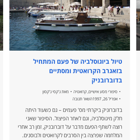
טיול ביוגוסלביה של פעם המתחיל
בזאגרב הקרואטית ומסתיים
בדוברובניק
סיפורי מסע אישיים
,
קרואטיה
מאת
ג'קסי ג'קסון
אפריל 26, 1997
השאר תגובה
בדוברוניק ביקרתי מס' פעמים – גם כשעוד היתה
חלק מיגוסלביה, וגם לאחר הפיצול. הסיפור שאני
רוצה לשתף הפעם מדבר על דוברובניק, זמן רב אחרי
המלחמה שפרצה בין הסרבים לקרואטים ולבוסנים.