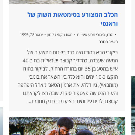
הכלב המצורע בסימטאות השוק של
וראנסי
הודו
,
סיפורי מסע אישיים
מאת
ג'קסי ג'קסון
ינואר 28, 1995
השאר תגובה
ביקורי הבא בהודו היה כבר בשנות התשעים של
המאה שעברה, כמדריך קבוצה ישראלית בת כ-40
איש במסע בן 35 יום במזרח הרחוק. לביקור בהודו
הוקצו כ-10 ימים והוא כלל בין השאר את בומביי
(מומבאיי), ניו דלהי, את ארמון הטאג' מאהל היפהפה
והעיר הנטושה פאטפור סיקרי, שבה רצו לקראתנו
קבוצת ילדים עירומים והציעו לנו לזנק מחומת…