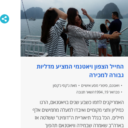
החייל הצפון ויאטנמי המציע מדליות
גבורה למכירה
ויאטנם
,
סיפורי מסע אישיים
מאת
ג'קסי ג'קסון
פברואר 19, 1994
השאר תגובה
האמריקנים לחמו כשבע שנים בויאטנאם, הרגו
כמיליון וחצי מקומיים ואיבדו למעלה מחמישים אלף
חיילים. הכל בגלל תיאוריית ה"דומינו" ששלטה אז
בארה"ב שאמרה שבמידה וויאטנאם תהפוך