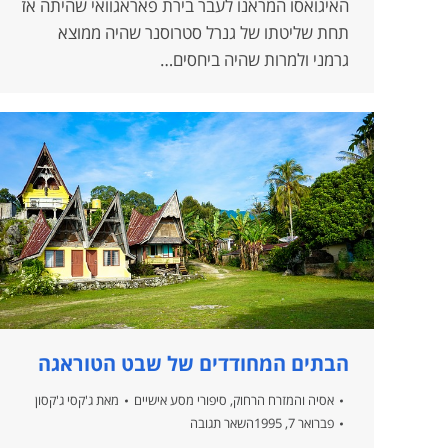
האיגואסו המראנו לעבר בירת פאראגוואי שהיתה אז
תחת שליטתו של גנרל סטרוסנר שהיה ממוצא
גרמני ולמרות שהיה ביחסים…
הבתים המחודדים של שבט הטוראגה
אסיה והמזרח הרחוק
,
סיפורי מסע אישיים
מאת
ג'קסי ג'קסון
פברואר 7, 1995
השאר תגובה