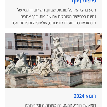
פלפונז (יוון)
מסע בחצי האי פלופונסוס שביוון, משילוב דרמטי של
נהיגה בכבישים מפותלים עם שריפות, דרך אתרים
היסטוריים כמו תעלת קורינתוס, אולימפיה וספרטה, ועד
לנופים עוצרי נשימה ורכבת ההרים המטפסת בערוץ נהר
ווראיקום. בנוסף, מוזכר הקשר ההיסטורי בין היהודים
לאזור.
רומא 2024
רומא של חורף, המעטירה באורותיה ובקרירותה