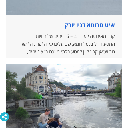
שיט מרומא לניו יורק
קרוז מאירופה לארה"ב – 16 ימים של חוויות
המסע החל בנמל רומא, שם עלינו על ה"פרימה" של
נורוויג'אן קרוז ליין למסע בלתי נשכח בן 16 ימים,
שהסתיים בניו ג'רזי, שם חיכה בני, גיא. בדרך, חווינו
עצירות מרתקות בערים אירופיות עשירות בהיסטוריה
ותרבות.
באיטליה, ליבורנו חשפה בפנינו את חיי היומיום
האותנטיים; מקאן הצרפתית הפגישה אותנו עם היוקרה
של פסטיבל הסרטים; וברצלונה הקסימה באדריכלות
עוצרת הנשימה של גאודי. בפלמה דה מיורקה התענגנו
על יין ושמן זית, ואליקנטה הציעה חופי זהב ורוגע ים
תיכוני.