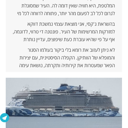
המלטפת, היא חוויה שאין דומה לה. העיר שמסוגלת
לגרום לכל לב לפעום מהר יותר, פתוחה לרווחה לכל מי
שבא לטייל בה, גם בימים הקרים של השנה.
בהשראת ג'קסי, אני מוצאת עצמי נמשכת דווקא
אטרקציותיה המוכרות – הקולוסיאום, הפנתיאון, ואפילו
למזרקות המרשימות של העיר. פונטנה די טרווי, לדוגמה,
שער טיטוס, שמביא לידי ביטוי את ההיסטוריה היהודית
אף על פי שהיא עוברת כעת שיפוצים, עדיין נותרת
והחורבן – הם נקודות תחנה שחובה לבקר בהן. כל פינה
מרהיבה. המטבעות המושלכים בה, כתקווה לשוב
לא ניתן לעזוב את רומא בלי ביקור בעולמו הסגור
ברומא מספרת סיפור, וכל אבן כמו מהלכת קסם על
בעתיד, ממשיכים להאיר ולפזר זוהר. פיאצה נבונה, עם
והמופלא של הוותיקן. הקפלה הסיסטינית, עם יצירות
המבקרים בה.
שלל המזרקות שבה, היא מקום מפלט לרבים – נחסות
הפאר שמעטרות את קירותיה ותקרתה, נושאת עימה
מעט מהסערות ולספוג את אווירת העיר הנצחית.
ניחוחות של מסירות ואומנות שאין דומה להן. המחשבה
על מיכלאנג'לו, ששכב שבע שנים בגבו כדי לצייר את
תקרת הקפלה, ממחישה את עומקה של העבודה
האנושית. והנה הם שם, השומרים השוויצרים בבגדיהם
המפוארים, מאשרים במבטם את רומא של חורף, שובת
הלב והכובשת, שתשאיר זיכרון בל יימחה בלב כל
מבקריה.