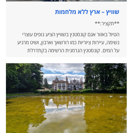
בספרד, מלגה הרשימה עם מוזיאון פיקאסו, קאדיז לקחה
אותנו אחורה בזמן בסמטאות העתיקות שלה, וליסבון
שוויץ – ארץ ללא מלחמות
הפורטוגלית ריגשה במוזיקה ובטראמים הייחודיים.
**תקציר:**
התחנה האחרונה באירופה הייתה פונטה דלגדה
שבאיים האזוריים, עם נופים געשיים מרהיבים.
הטיול באזור אגם קונסטנץ בשוויץ הציע נופים עוצרי
לאחר חציית האוקיינוס, הגענו לניו יורק מלאים
נשימה, עיירות ציוריות כמו רורשאך וארבון, ושיט מרגיע
בזיכרונות, מוכנים לפגוש את בני גיא ולחבר את סיפור
על המים. קונסטנץ הגרמנית הרשימה בקתדרלת
המסע שלנו אל מסכת החיים וההרפתקה. 🚢🌍✨
מינסטר ההיסטורית, בעוד שמפלי הריין בשפהאוזן הציגו
את עוצמת הטבע. לוצרן קיבלה אותנו עם גשר העץ
העתיק שלה, וציריך הפגישה אותנו עם סיפורו המרתק
של רופא ישראלי שהתאהב במדינה. בין טבע, היסטוריה
ואנשים, זה היה מסע של יופי, תרבות וגילוי.