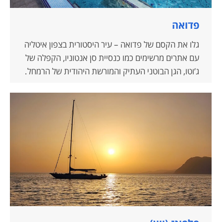
פדואה
גלו את הקסם של פדואה – עיר היסטורית בצפון איטליה
עם אתרים מרשימים כמו כנסיית סן אנטוניו, הקפלה של
ג’וטו, הגן הבוטני העתיק והמורשת היהודית של הרמחל.
המשיכו למסע מרגיע באבאנו טרמה, עיר ספא עטורת
מרחצאות חמים, וטיפולים מפנקים במלון היוקרה
טרייסטה ויקטוריה.
אלבום התמונות ייקח אתכם למסע של תרבות,
היסטוריה ופינוק איטלקי אמיתי.