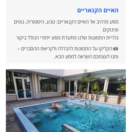
האיים הקנאריים
מסע מרהיב אל האיים הקנאריים: טבע, היסטוריה, נופים
ופינוקים
גלריית התמונות שלנו מתעדת מסע ייחודי הכולל ביקור
באיים הקנאריים הקסומים – טנריפה, לנזרוטה, גראן
📸 הקליקו על התמונות להגדלה ולקריאת ההסברים –
קאנריה ומדירה – לצד עצירות מלאות תוכן בליסבון,
ותנו לעצמכם השראה למסע הבא.
וינצ'סטר, ויגו וסולסברי.
בתמונות תמצאו נופים געשיים עוצרי נשימה, אתרי
תצפית מהפנטים, אתרי מורשת יהודית, כפרים ציוריים,
חופים דרמטיים, שמורות טבע מיוחדות וסיפורים
היסטוריים מרתקים – מהקתדרלה של ג'יין אוסטן ועד
לפארק טימאנפאיה שנראה כמו מאדים.