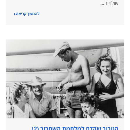
שולמית…
להמשך קריאה
הטרור שקדם למלחמת השחרור (2)