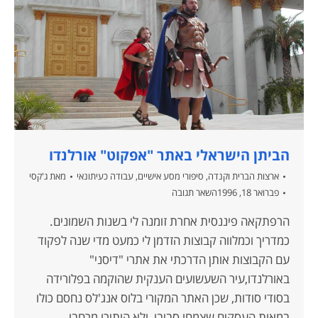
הביתן הישראלי באתר "אפקוט" אורלנדו
ארצות הברית וקנדה
,
סיפורי מסע אישיים
,
עבודה כעיתונאי
מאת
ג'קסי
פברואר 18, 1996
השאר תגובה
הרפתקאה פיננסית אחרת זומנה לי בשנות השמונים.
כמדריך וכמלווה קבוצות הזדמן לי כמעט מדי שנה לפקוד
עם הקבוצות אותן הדרכתי את אתרי "דיסני"
באורלנדו,עיר השעשועים הענקית שהוקמה בפלורידה
בסודי סודות, שכן האתר המקורי בלוס אנג'לס נחסם כולו
במאות העסקים שצמחו סביבו ולא הותירו מרחבי