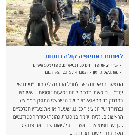
לשתות באתיופיה קולה רותחת
אפריקה
,
אתיופיה
,
חיים סטודנטיאליים
,
סיפורי מסע אישיים
מאת
ג'קסי ג'קסון
דצמבר 14, 2019
השאר תגובה
הנסיעה הראשונה שלי לחו"ל הותירה לי כמובן "טעם של
עוד"… וחיפשתי דרכים ליזום נסיעות נוספות – שאז היו
במרחק רב מהאפשרויות של הישראלי התפרן הממוצע,
ובמיוחד של זוג צעיר כמונו, שעשה אז את צעדיו הכלכליים
הראשונים. גליתי יוזמה במסגרת כהונתי כיו"ר הסטודנטים
, כך שדחפתי את ראש החוג לגיאוגרפיה דאז, פרופסור
משה ברוור לשגר מכתבים…