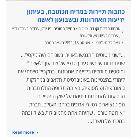
כתבות תיירות במדיה הכתובה, בעיתון
ידיעות האחרונות ובשבועון לאשה
ארצות הברית וקנדה
,
טיולים / החיים הטובים
,
ניו יורק
,
עבודה כעורך גרפי
,
עבודה כעיתונאי
,
תקשורת
מאת
ג'קסי ג'קסון
אוגוסט 18, 1992
השאר תגובה
…"שני מטוסים התנגשו באוויר, בשניהם היה ג'קסי"…
שנים רבות שימשי כעורך גרפי של שבועון "לאשה"
ומוספים מיוחדים בידיעות אחרונות. במקביל סיימתי את
לימודי בהצטיינות באוניברסיטת תלאביב במחלקות
גיאוגרפיה ופילוסופיה. באותה תקופה החלו חברות
הנסיעות להתחרות ביניהם על שוק המטיילים
הפוטנציאלים לטיולי ארוכים ברחבי העולם. חברת
"אירופה טורס", שהיתה אחת מהמובילות בשוק זכתה
במכרז של משרד…
Read more